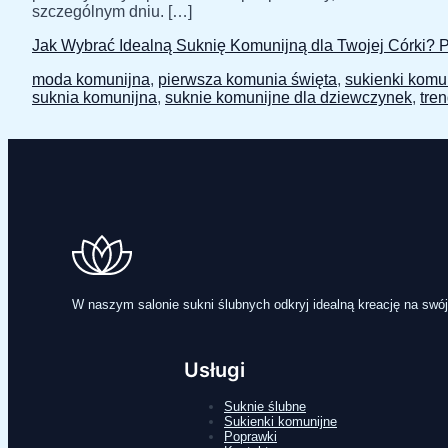
szczególnym dniu. […]
Jak Wybrać Idealną Suknię Komunijną dla Twojej Córki? 
moda komunijna
,
pierwsza komunia święta
,
sukienki komu
suknia komunijna
,
suknie komunijne dla dziewczynek
,
tre
W naszym salonie sukni ślubnych odkryj idealną kreację na swój
Usługi
Suknie ślubne
Sukienki komunijne
Poprawki