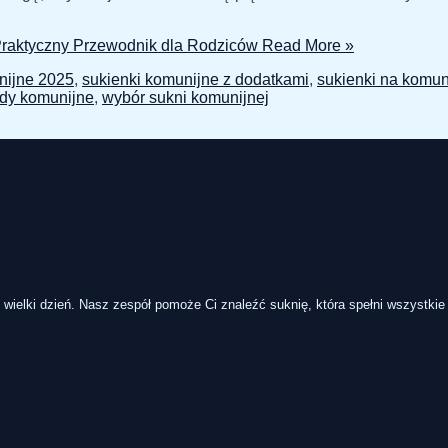
Praktyczny Przewodnik dla Rodziców
Read More »
nijne 2025
,
sukienki komunijne z dodatkami
,
sukienki na komun
ndy komunijne
,
wybór sukni komunijnej
 wielki dzień. Nasz zespół pomoże Ci znaleźć suknię, która spełni wszystkie