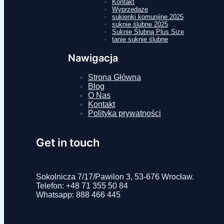
Kontakt
Wyprzedaze
sukienki komunijne 2025
suknie ślubne 2025
Suknię Ślubną Plus Size
tanie suknie ślubne
Nawigacja
Strona Główna
Blog
O Nas
Kontakt
Polityka prywatności
Get in touch
Sokolnicza 7/17/Pawilon 3, 53-676 Wrocław.
Telefon: +48 71 355 50 84
Whatsapp: 888 466 445