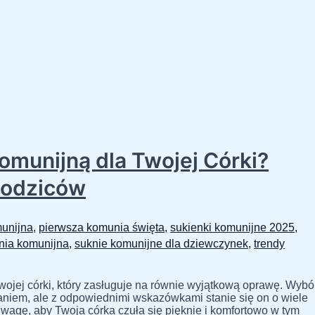
omunijną dla Twojej Córki?
Rodziców
unijna
,
pierwsza komunia święta
,
sukienki komunijne 2025
,
nia komunijna
,
suknie komunijne dla dziewczynek
,
trendy
jej córki, który zasługuje na równie wyjątkową oprawę. Wybó
niem, ale z odpowiednimi wskazówkami stanie się on o wiele
wagę, aby Twoja córka czuła się pięknie i komfortowo w tym