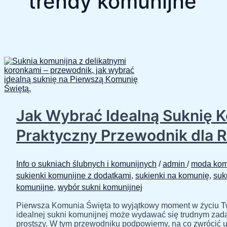
trendy komunijne
Jak Wybrać Idealną Suknię K
Praktyczny Przewodnik dla 
Info o sukniach ślubnych i komunijnych
/
admin
/
moda kom
sukienki komunijne z dodatkami
,
sukienki na komunię
,
suk
komunijne
,
wybór sukni komunijnej
Pierwsza Komunia Święta to wyjątkowy moment w życiu Two
idealnej sukni komunijnej może wydawać się trudnym zada
prostszy. W tym przewodniku podpowiemy, na co zwrócić u